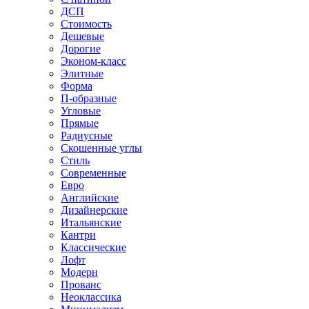
ДСП
Стоимость
Дешевые
Дорогие
Эконом-класс
Элитные
Форма
П-образные
Угловые
Прямые
Радиусные
Скошенные углы
Стиль
Современные
Евро
Английские
Дизайнерские
Итальянские
Кантри
Классические
Лофт
Модерн
Прованс
Неоклассика