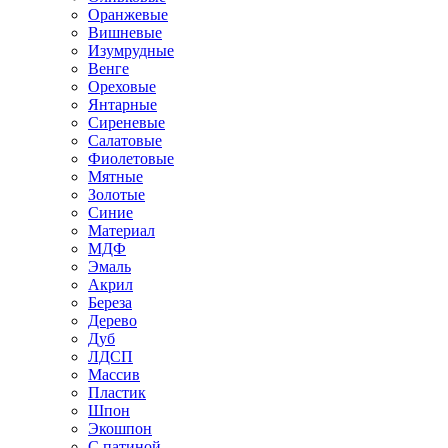
Оранжевые
Вишневые
Изумрудные
Венге
Ореховые
Янтарные
Сиреневые
Салатовые
Фиолетовые
Мятные
Золотые
Синие
Материал
МДФ
Эмаль
Акрил
Береза
Дерево
Дуб
ЛДСП
Массив
Пластик
Шпон
Экошпон
С патиной