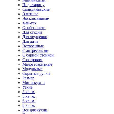
Минимализм
Под старину
Скандинавские
Элитные
Эксклюзивные
Хай-тек
Особенности
Для студии
Для хрущевки
Для дачи
Встроенные
С антресолями
С барной стойкой
С островом
Малогабаритные
Модульные
Скрытые ручки
Размер
Мини-кухни
Узкие
3 кв. м.
5 кв. м.
6 кв. м.
9 кв. м.
Все для кухни