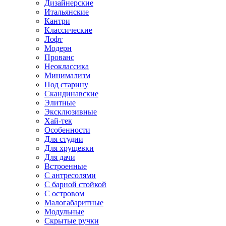
Дизайнерские
Итальянские
Кантри
Классические
Лофт
Модерн
Прованс
Неоклассика
Минимализм
Под старину
Скандинавские
Элитные
Эксклюзивные
Хай-тек
Особенности
Для студии
Для хрущевки
Для дачи
Встроенные
С антресолями
С барной стойкой
С островом
Малогабаритные
Модульные
Скрытые ручки