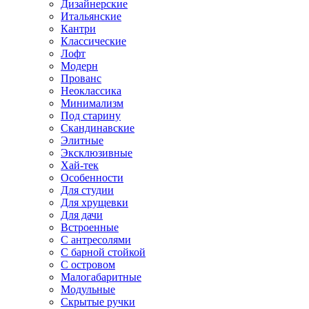
Дизайнерские
Итальянские
Кантри
Классические
Лофт
Модерн
Прованс
Неоклассика
Минимализм
Под старину
Скандинавские
Элитные
Эксклюзивные
Хай-тек
Особенности
Для студии
Для хрущевки
Для дачи
Встроенные
С антресолями
С барной стойкой
С островом
Малогабаритные
Модульные
Скрытые ручки