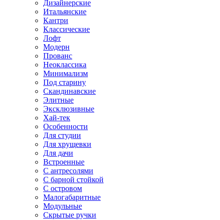
Дизайнерские
Итальянские
Кантри
Классические
Лофт
Модерн
Прованс
Неоклассика
Минимализм
Под старину
Скандинавские
Элитные
Эксклюзивные
Хай-тек
Особенности
Для студии
Для хрущевки
Для дачи
Встроенные
С антресолями
С барной стойкой
С островом
Малогабаритные
Модульные
Скрытые ручки