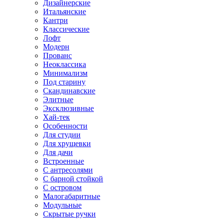
Дизайнерские
Итальянские
Кантри
Классические
Лофт
Модерн
Прованс
Неоклассика
Минимализм
Под старину
Скандинавские
Элитные
Эксклюзивные
Хай-тек
Особенности
Для студии
Для хрущевки
Для дачи
Встроенные
С антресолями
С барной стойкой
С островом
Малогабаритные
Модульные
Скрытые ручки