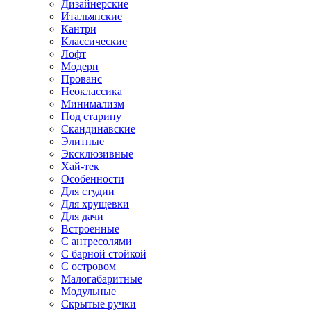
Дизайнерские
Итальянские
Кантри
Классические
Лофт
Модерн
Прованс
Неоклассика
Минимализм
Под старину
Скандинавские
Элитные
Эксклюзивные
Хай-тек
Особенности
Для студии
Для хрущевки
Для дачи
Встроенные
С антресолями
С барной стойкой
С островом
Малогабаритные
Модульные
Скрытые ручки