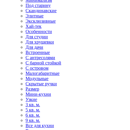
Минимализм
Под старину
Скандинавские
Элитные
Эксклюзивные
Хай-тек
Особенности
Для студии
Для хрущевки
Для дачи
Встроенные
С антресолями
С барной стойкой
С островом
Малогабаритные
Модульные
Скрытые ручки
Размер
Мини-кухни
Узкие
3 кв. м.
5 кв. м.
6 кв. м.
9 кв. м.
Все для кухни