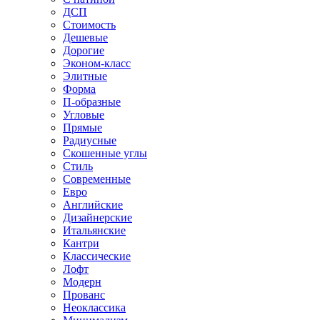
ДСП
Стоимость
Дешевые
Дорогие
Эконом-класс
Элитные
Форма
П-образные
Угловые
Прямые
Радиусные
Скошенные углы
Стиль
Современные
Евро
Английские
Дизайнерские
Итальянские
Кантри
Классические
Лофт
Модерн
Прованс
Неоклассика