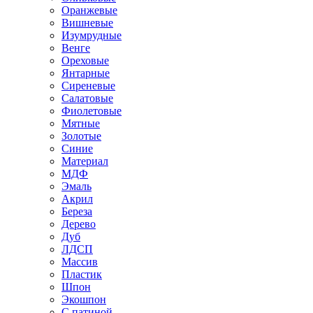
Оранжевые
Вишневые
Изумрудные
Венге
Ореховые
Янтарные
Сиреневые
Салатовые
Фиолетовые
Мятные
Золотые
Синие
Материал
МДФ
Эмаль
Акрил
Береза
Дерево
Дуб
ЛДСП
Массив
Пластик
Шпон
Экошпон
С патиной