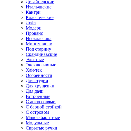
Дизайнерские
Итальянские
Кантри
Классические
Лофт
Модерн
Прованс
Неоклассика
Минимализм
Под старину
Скандинавские
Элитные
Эксклюзивные
Хай-тек
Особенности
Для студии
Для хрущевки
Для дачи
Встроенные
С антресолями
С барной стойкой
С островом
Малогабаритные
Модульные
Скрытые ручки