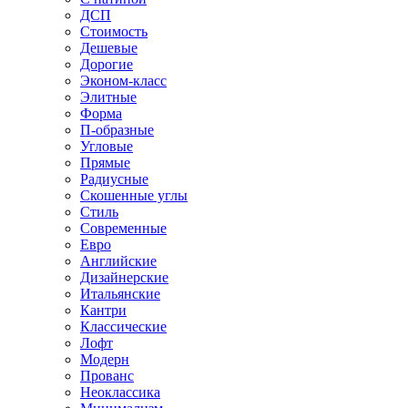
ДСП
Стоимость
Дешевые
Дорогие
Эконом-класс
Элитные
Форма
П-образные
Угловые
Прямые
Радиусные
Скошенные углы
Стиль
Современные
Евро
Английские
Дизайнерские
Итальянские
Кантри
Классические
Лофт
Модерн
Прованс
Неоклассика