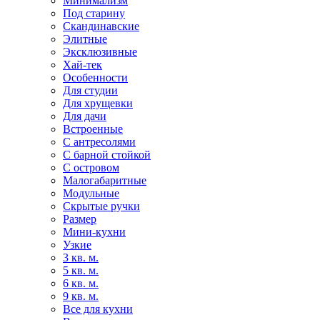
Минимализм
Под старину
Скандинавские
Элитные
Эксклюзивные
Хай-тек
Особенности
Для студии
Для хрущевки
Для дачи
Встроенные
С антресолями
С барной стойкой
С островом
Малогабаритные
Модульные
Скрытые ручки
Размер
Мини-кухни
Узкие
3 кв. м.
5 кв. м.
6 кв. м.
9 кв. м.
Все для кухни