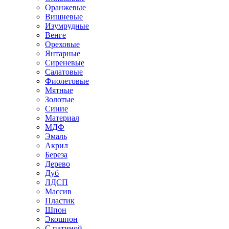
Оранжевые
Вишневые
Изумрудные
Венге
Ореховые
Янтарные
Сиреневые
Салатовые
Фиолетовые
Мятные
Золотые
Синие
Материал
МДФ
Эмаль
Акрил
Береза
Дерево
Дуб
ЛДСП
Массив
Пластик
Шпон
Экошпон
С патиной