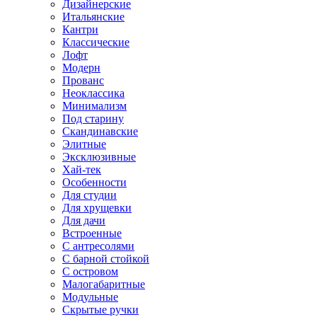
Дизайнерские
Итальянские
Кантри
Классические
Лофт
Модерн
Прованс
Неоклассика
Минимализм
Под старину
Скандинавские
Элитные
Эксклюзивные
Хай-тек
Особенности
Для студии
Для хрущевки
Для дачи
Встроенные
С антресолями
С барной стойкой
С островом
Малогабаритные
Модульные
Скрытые ручки