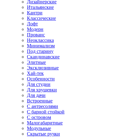
Дизайнерские
Итальянские
Кантри
Классические
Лофт
Модерн
Прованс
Неоклассика
Минимализм
Под старину
Скандинавские
Элитные
Эксклюзивные
Хай-тек
Особенности
Для студии
Для хрущевки
Для дачи
Встроенные
С антресолями
С барной стойкой
С островом
Малогабаритные
Модульные
Скрытые ручки