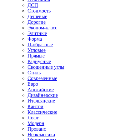
ДСП
Стоимость
Дешевые
Дорогие
Эконом-класс
Элитные
Форма
П-образные
Угловые
Прямые
Радиусные
Скошенные углы
Стиль
Современные
Евро
Английские
Дизайнерские
Итальянские
Кантри
Классические
Лофт
Модерн
Прованс
Неоклассика