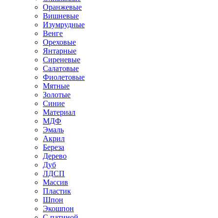
Оранжевые
Вишневые
Изумрудные
Венге
Ореховые
Янтарные
Сиреневые
Салатовые
Фиолетовые
Мятные
Золотые
Синие
Материал
МДФ
Эмаль
Акрил
Береза
Дерево
Дуб
ЛДСП
Массив
Пластик
Шпон
Экошпон
С патиной