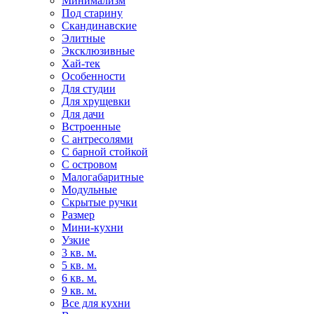
Минимализм
Под старину
Скандинавские
Элитные
Эксклюзивные
Хай-тек
Особенности
Для студии
Для хрущевки
Для дачи
Встроенные
С антресолями
С барной стойкой
С островом
Малогабаритные
Модульные
Скрытые ручки
Размер
Мини-кухни
Узкие
3 кв. м.
5 кв. м.
6 кв. м.
9 кв. м.
Все для кухни