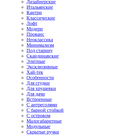
Дизайнерские
Итальянские
Кантри
Классические
Лофт
Модерн
Прованс
Неоклассика
Минимализм
Под старину
Скандинавские
Элитные
Эксклюзивные
Хай-тек
Особенности
Для студии
Для хрущевки
Для дачи
Встроенные
С антресолями
С барной стойкой
С островом
Малогабаритные
Модульные
Скрытые ручки