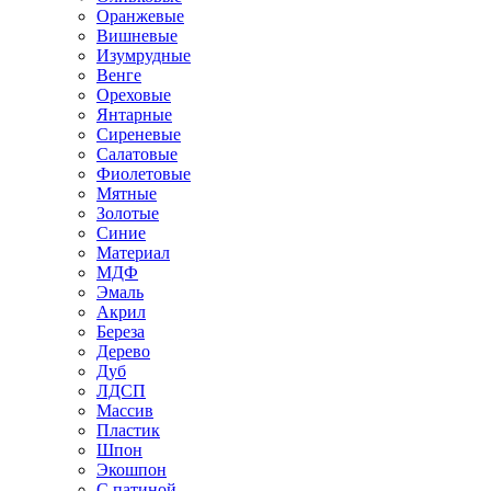
Оранжевые
Вишневые
Изумрудные
Венге
Ореховые
Янтарные
Сиреневые
Салатовые
Фиолетовые
Мятные
Золотые
Синие
Материал
МДФ
Эмаль
Акрил
Береза
Дерево
Дуб
ЛДСП
Массив
Пластик
Шпон
Экошпон
С патиной