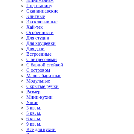
Минимализм
Под старину
Скандинавские
Элитные
Эксклюзивные
Хай-тек
Особенности
Для студии
Для хрущевки
Для дачи
Встроенные
С антресолями
С барной стойкой
С островом
Малогабаритные
Модульные
Скрытые ручки
Размер
Мини-кухни
Узкие
3 кв. м.
5 кв. м.
6 кв. м.
9 кв. м.
Все для кухни