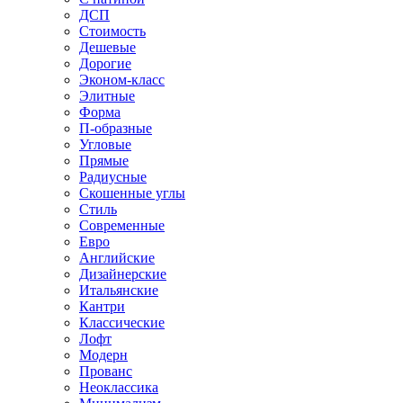
ДСП
Стоимость
Дешевые
Дорогие
Эконом-класс
Элитные
Форма
П-образные
Угловые
Прямые
Радиусные
Скошенные углы
Стиль
Современные
Евро
Английские
Дизайнерские
Итальянские
Кантри
Классические
Лофт
Модерн
Прованс
Неоклассика