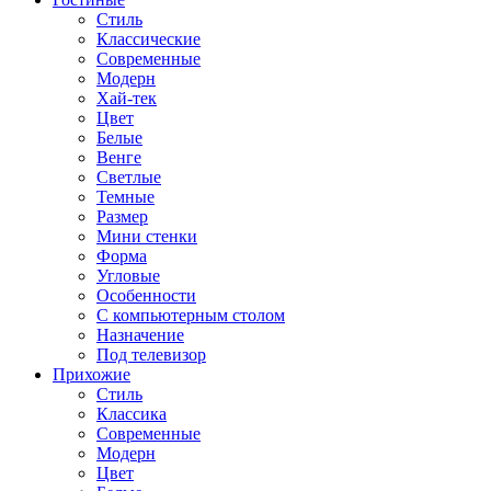
Стиль
Классические
Современные
Модерн
Хай-тек
Цвет
Белые
Венге
Светлые
Темные
Размер
Мини стенки
Форма
Угловые
Особенности
С компьютерным столом
Назначение
Под телевизор
Прихожие
Стиль
Классика
Современные
Модерн
Цвет