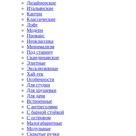
Дизайнерские
Итальянские
Кантри
Классические
Лофт
Модерн
Прованс
Неоклассика
Минимализм
Под старину
Скандинавские
Элитные
Эксклюзивные
Хай-тек
Особенности
Для студии
Для хрущевки
Для дачи
Встроенные
С антресолями
С барной стойкой
С островом
Малогабаритные
Модульные
Скрытые ручки