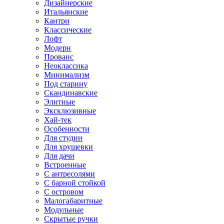
Дизайнерские
Итальянские
Кантри
Классические
Лофт
Модерн
Прованс
Неоклассика
Минимализм
Под старину
Скандинавские
Элитные
Эксклюзивные
Хай-тек
Особенности
Для студии
Для хрущевки
Для дачи
Встроенные
С антресолями
С барной стойкой
С островом
Малогабаритные
Модульные
Скрытые ручки