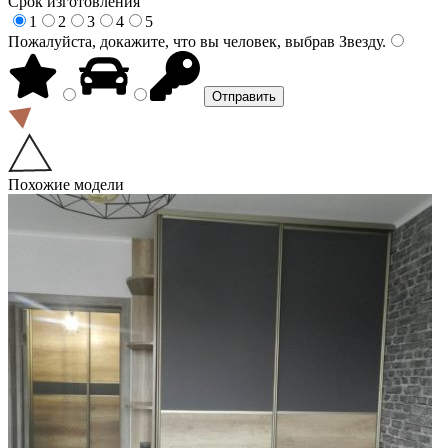
Срок изготовления
1
2
3
4
5
Пожалуйста, докажите, что вы человек, выбрав
Звезду
.
Похожие модели