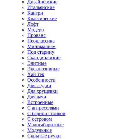
Дизайнерские
Итальянские
Кантри
Классические
Лофт
Модерн
Прованс
Неоклассика
Минимализм
Под старину
Скандинавские
Элитные
Эксклюзивные
Хай-тек
Особенности
Для студии
Для хрущевки
Для дачи
Встроенные
С антресолями
С барной стойкой
С островом
Малогабаритные
Модульные
Скрытые ручки