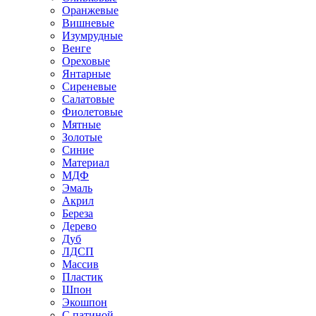
Оранжевые
Вишневые
Изумрудные
Венге
Ореховые
Янтарные
Сиреневые
Салатовые
Фиолетовые
Мятные
Золотые
Синие
Материал
МДФ
Эмаль
Акрил
Береза
Дерево
Дуб
ЛДСП
Массив
Пластик
Шпон
Экошпон
С патиной