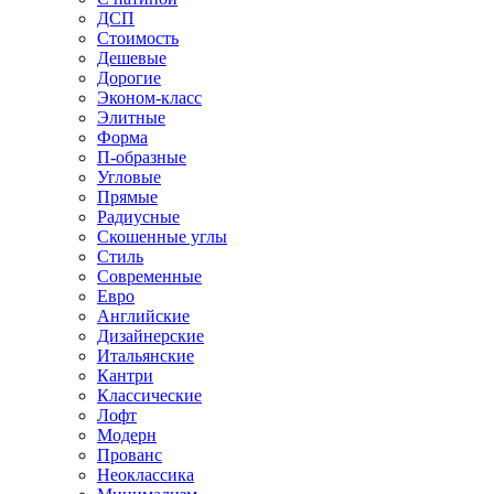
ДСП
Стоимость
Дешевые
Дорогие
Эконом-класс
Элитные
Форма
П-образные
Угловые
Прямые
Радиусные
Скошенные углы
Стиль
Современные
Евро
Английские
Дизайнерские
Итальянские
Кантри
Классические
Лофт
Модерн
Прованс
Неоклассика