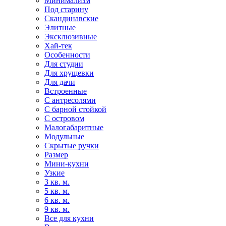
Минимализм
Под старину
Скандинавские
Элитные
Эксклюзивные
Хай-тек
Особенности
Для студии
Для хрущевки
Для дачи
Встроенные
С антресолями
С барной стойкой
С островом
Малогабаритные
Модульные
Скрытые ручки
Размер
Мини-кухни
Узкие
3 кв. м.
5 кв. м.
6 кв. м.
9 кв. м.
Все для кухни