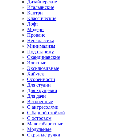
Дизайнерские
Итальянские
Кантри
Классические
Лофт
Модерн
Прованс
Неоклассика
Минимализм
Под старину
Скандинавские
Элитные
Эксклюзивные
Хай-тек
Особенности
Для студии
Для хрущевки
Для дачи
Встроенные
С антресолями
С барной стойкой
С островом
Малогабаритные
Модульные
Скрытые ручки