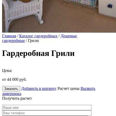
Главная
/
Каталог гардеробных
/
Дешевые
гардеробные
/ Грили
Гардеробная Грили
Цена:
от 44 000
руб.
Добавить в корзину
Расчет цены
Вызвать
Заказать
замерщика
Получить расчет