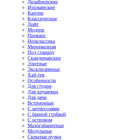
Дизайнерские
Итальянские
Кантри
Классические
Лофт
Модерн
Прованс
Неоклассика
Минимализм
Под старину
Скандинавские
Элитные
Эксклюзивные
Хай-тек
Особенности
Для студии
Для хрущевки
Для дачи
Встроенные
С антресолями
С барной стойкой
С островом
Малогабаритные
Модульные
Скрытые ручки