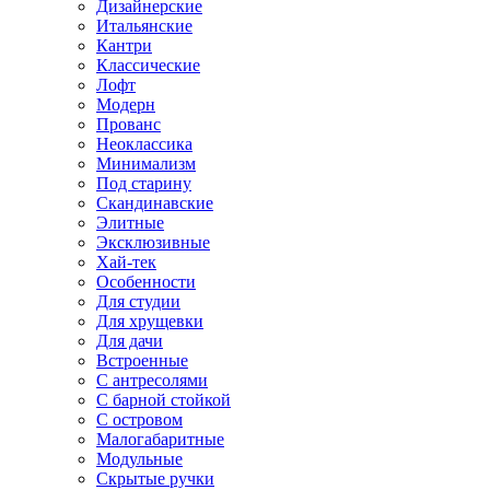
Дизайнерские
Итальянские
Кантри
Классические
Лофт
Модерн
Прованс
Неоклассика
Минимализм
Под старину
Скандинавские
Элитные
Эксклюзивные
Хай-тек
Особенности
Для студии
Для хрущевки
Для дачи
Встроенные
С антресолями
С барной стойкой
С островом
Малогабаритные
Модульные
Скрытые ручки