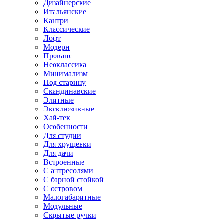
Дизайнерские
Итальянские
Кантри
Классические
Лофт
Модерн
Прованс
Неоклассика
Минимализм
Под старину
Скандинавские
Элитные
Эксклюзивные
Хай-тек
Особенности
Для студии
Для хрущевки
Для дачи
Встроенные
С антресолями
С барной стойкой
С островом
Малогабаритные
Модульные
Скрытые ручки