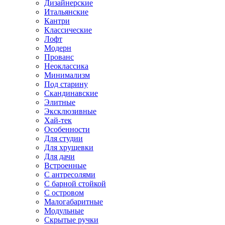
Дизайнерские
Итальянские
Кантри
Классические
Лофт
Модерн
Прованс
Неоклассика
Минимализм
Под старину
Скандинавские
Элитные
Эксклюзивные
Хай-тек
Особенности
Для студии
Для хрущевки
Для дачи
Встроенные
С антресолями
С барной стойкой
С островом
Малогабаритные
Модульные
Скрытые ручки