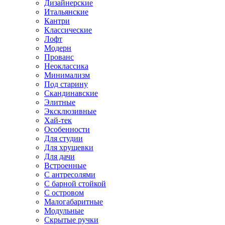
Дизайнерские
Итальянские
Кантри
Классические
Лофт
Модерн
Прованс
Неоклассика
Минимализм
Под старину
Скандинавские
Элитные
Эксклюзивные
Хай-тек
Особенности
Для студии
Для хрущевки
Для дачи
Встроенные
С антресолями
С барной стойкой
С островом
Малогабаритные
Модульные
Скрытые ручки