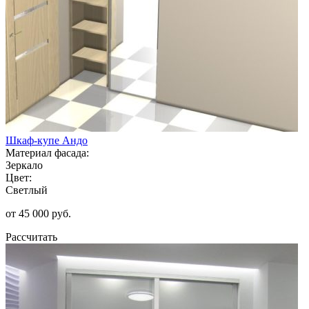
Шкаф-купе Андо
Материал фасада:
Зеркало
Цвет:
Светлый
от 45 000 руб.
Рассчитать