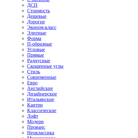
ДСП
Стоимость
Дешевые
Дорогие
Эконом-класс
Элитные
Форма
П-образные
Угловые
Прямые
Радиусные
Скошенные углы
Стиль
Современные
Евро
Английские
Дизайнерские
Итальянские
Кантри
Классические
Лофт
Модерн
Прованс
Неоклассика