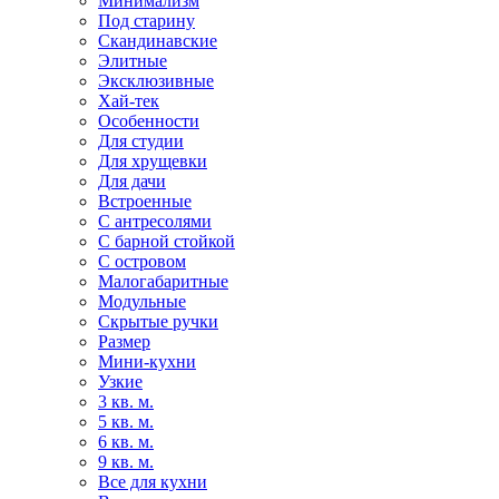
Минимализм
Под старину
Скандинавские
Элитные
Эксклюзивные
Хай-тек
Особенности
Для студии
Для хрущевки
Для дачи
Встроенные
С антресолями
С барной стойкой
С островом
Малогабаритные
Модульные
Скрытые ручки
Размер
Мини-кухни
Узкие
3 кв. м.
5 кв. м.
6 кв. м.
9 кв. м.
Все для кухни