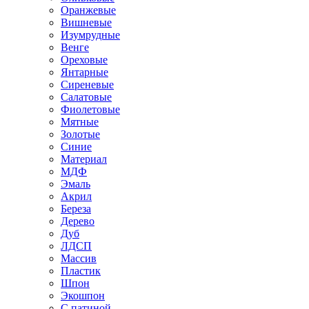
Оранжевые
Вишневые
Изумрудные
Венге
Ореховые
Янтарные
Сиреневые
Салатовые
Фиолетовые
Мятные
Золотые
Синие
Материал
МДФ
Эмаль
Акрил
Береза
Дерево
Дуб
ЛДСП
Массив
Пластик
Шпон
Экошпон
С патиной