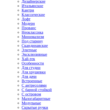
Дизайнерские
Итальянские
Кантри
Классические
Лофт
Модерн
Прованс
Неоклассика
Минимализм
Под старину
Скандинавские
Элитные
Эксклюзивные
Хай-тек
Особенности
Для студии
Для хрущевки
Для дачи
Встроенные
С антресолями
С барной стойкой
С островом
Малогабаритные
Модульные
Скрытые ручки