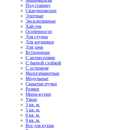
Минимализм
Под старину
Скандинавские
Элитные
Эксклюзивные
Хай-тек
Особенности
Для студии
Для хрущевки
Для дачи
Встроенные
С антресолями
С барной стойкой
С островом
Малогабаритные
Модульные
Скрытые ручки
Размер
Мини-кухни
Узкие
3 кв. м.
5 кв. м.
6 кв. м.
9 кв. м.
Все для кухни