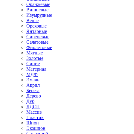
Оранжевые
Вишневые
Изумрудные
Венге
Ореховые
Янтарные
Сиреневые
Салатовые
Фиолетовые
Мятные
Золотые
Синие
Материал
МДФ
Эмаль
Акрил
Береза
Дерево
Дуб
ЛДСП
Массив
Пластик
Шпон
Экошпон
С патиной