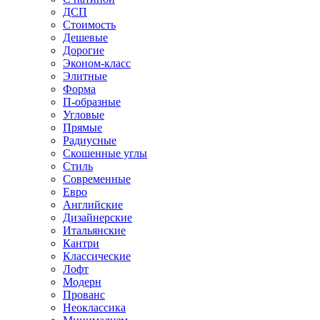
ДСП
Стоимость
Дешевые
Дорогие
Эконом-класс
Элитные
Форма
П-образные
Угловые
Прямые
Радиусные
Скошенные углы
Стиль
Современные
Евро
Английские
Дизайнерские
Итальянские
Кантри
Классические
Лофт
Модерн
Прованс
Неоклассика