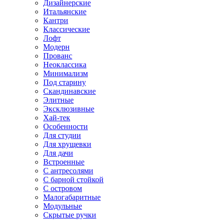
Дизайнерские
Итальянские
Кантри
Классические
Лофт
Модерн
Прованс
Неоклассика
Минимализм
Под старину
Скандинавские
Элитные
Эксклюзивные
Хай-тек
Особенности
Для студии
Для хрущевки
Для дачи
Встроенные
С антресолями
С барной стойкой
С островом
Малогабаритные
Модульные
Скрытые ручки