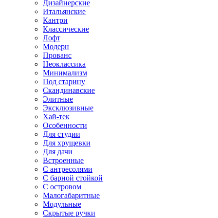
Дизайнерские
Итальянские
Кантри
Классические
Лофт
Модерн
Прованс
Неоклассика
Минимализм
Под старину
Скандинавские
Элитные
Эксклюзивные
Хай-тек
Особенности
Для студии
Для хрущевки
Для дачи
Встроенные
С антресолями
С барной стойкой
С островом
Малогабаритные
Модульные
Скрытые ручки