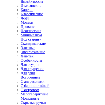
Дизайнерские
Итальянские
Кантри
Классические
Лофт
Модерн
Прованс
Неоклассика
Минимализм
Под старину
Скандинавские
Элитные
Эксклюзивные
Хай-тек
Особенности
Для студии
Для хрущевки
Для дачи
Встроенные
С антресолями
С барной стойкой
С островом
Малогабаритные
Модульные
Скрытые ручки