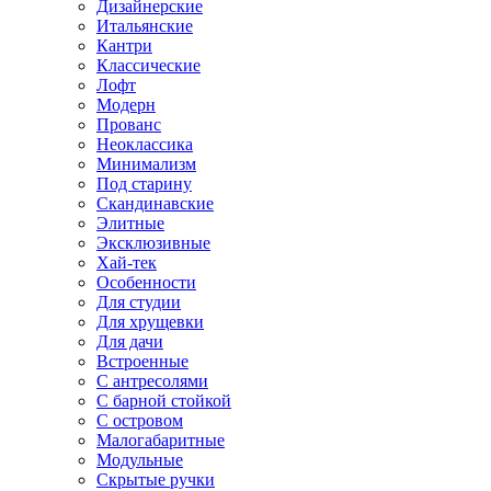
Дизайнерские
Итальянские
Кантри
Классические
Лофт
Модерн
Прованс
Неоклассика
Минимализм
Под старину
Скандинавские
Элитные
Эксклюзивные
Хай-тек
Особенности
Для студии
Для хрущевки
Для дачи
Встроенные
С антресолями
С барной стойкой
С островом
Малогабаритные
Модульные
Скрытые ручки