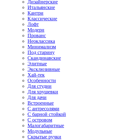
Дизайнерские
Итальянские
Кантри
Классические
Лофт
Модерн
Прованс
Неоклассика
Минимализм
Под старину
Скандинавские
Элитные
Эксклюзивные
Хай-тек
Особенности
Для студии
Для хрущевки
Для дачи
Встроенные
С антресолями
С барной стойкой
С островом
Малогабаритные
Модульные
Скрытые ручки