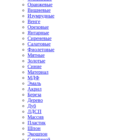
Оранжевые
Вишневые
Изумрудные
Венге
Ореховые
Янтарные
Сиреневые
Салатовые
Фиолетовые
Мятные
Золотые
Синие
Материал
МДФ
Эмаль
Акрил
Береза
Дерево
Дуб
ЛДСП
Массив
Пластик
Шпон
Экошпон
С патиной