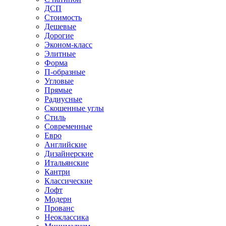
ДСП
Стоимость
Дешевые
Дорогие
Эконом-класс
Элитные
Форма
П-образные
Угловые
Прямые
Радиусные
Скошенные углы
Стиль
Современные
Евро
Английские
Дизайнерские
Итальянские
Кантри
Классические
Лофт
Модерн
Прованс
Неоклассика