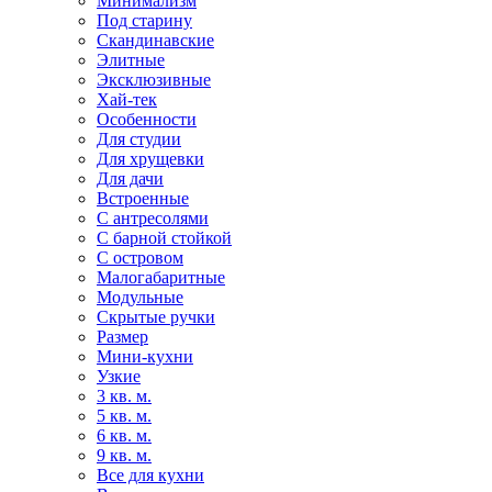
Минимализм
Под старину
Скандинавские
Элитные
Эксклюзивные
Хай-тек
Особенности
Для студии
Для хрущевки
Для дачи
Встроенные
С антресолями
С барной стойкой
С островом
Малогабаритные
Модульные
Скрытые ручки
Размер
Мини-кухни
Узкие
3 кв. м.
5 кв. м.
6 кв. м.
9 кв. м.
Все для кухни