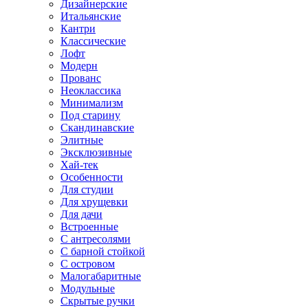
Дизайнерские
Итальянские
Кантри
Классические
Лофт
Модерн
Прованс
Неоклассика
Минимализм
Под старину
Скандинавские
Элитные
Эксклюзивные
Хай-тек
Особенности
Для студии
Для хрущевки
Для дачи
Встроенные
С антресолями
С барной стойкой
С островом
Малогабаритные
Модульные
Скрытые ручки