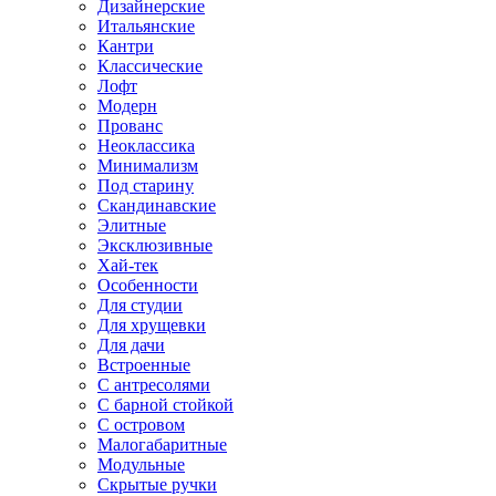
Дизайнерские
Итальянские
Кантри
Классические
Лофт
Модерн
Прованс
Неоклассика
Минимализм
Под старину
Скандинавские
Элитные
Эксклюзивные
Хай-тек
Особенности
Для студии
Для хрущевки
Для дачи
Встроенные
С антресолями
С барной стойкой
С островом
Малогабаритные
Модульные
Скрытые ручки