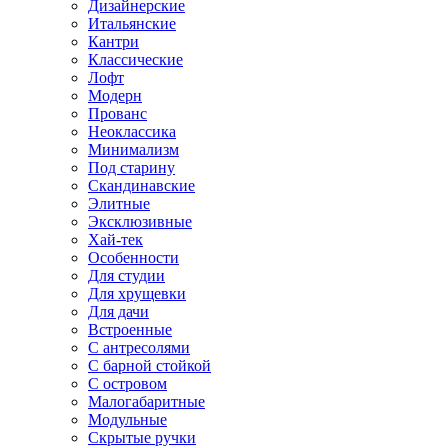
Дизайнерские
Итальянские
Кантри
Классические
Лофт
Модерн
Прованс
Неоклассика
Минимализм
Под старину
Скандинавские
Элитные
Эксклюзивные
Хай-тек
Особенности
Для студии
Для хрущевки
Для дачи
Встроенные
С антресолями
С барной стойкой
С островом
Малогабаритные
Модульные
Скрытые ручки