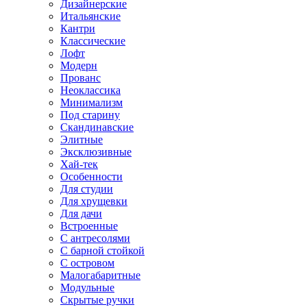
Дизайнерские
Итальянские
Кантри
Классические
Лофт
Модерн
Прованс
Неоклассика
Минимализм
Под старину
Скандинавские
Элитные
Эксклюзивные
Хай-тек
Особенности
Для студии
Для хрущевки
Для дачи
Встроенные
С антресолями
С барной стойкой
С островом
Малогабаритные
Модульные
Скрытые ручки