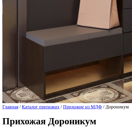
Главная
/
Каталог прихожих
/
Прихожие из МДФ
/ Дороникум
Прихожая Дороникум