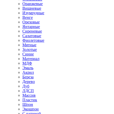
Оранжевые
Вишневые
Изумрудные
Венге
Ореховые
Янтарные
Сиреневые
Салатовые
Фиолетовые
Мятные
Золотые
Синие
Материал
МДФ
Эмаль
Акрил
Береза
Дерево
Дуб
ЛДСП
Массив
Пластик
Шпон
Экошпон
С патиной