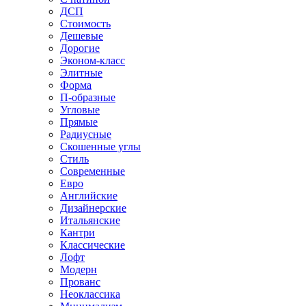
ДСП
Стоимость
Дешевые
Дорогие
Эконом-класс
Элитные
Форма
П-образные
Угловые
Прямые
Радиусные
Скошенные углы
Стиль
Современные
Евро
Английские
Дизайнерские
Итальянские
Кантри
Классические
Лофт
Модерн
Прованс
Неоклассика