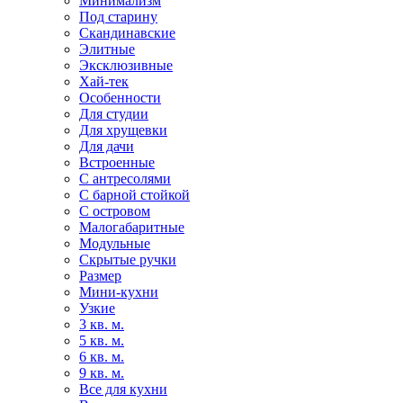
Минимализм
Под старину
Скандинавские
Элитные
Эксклюзивные
Хай-тек
Особенности
Для студии
Для хрущевки
Для дачи
Встроенные
С антресолями
С барной стойкой
С островом
Малогабаритные
Модульные
Скрытые ручки
Размер
Мини-кухни
Узкие
3 кв. м.
5 кв. м.
6 кв. м.
9 кв. м.
Все для кухни