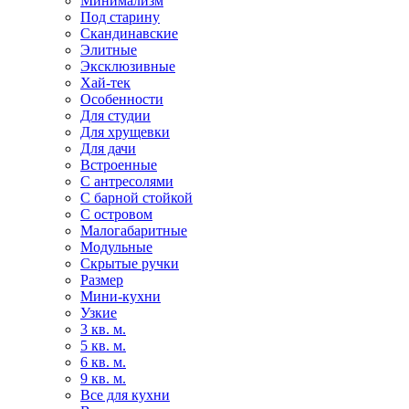
Минимализм
Под старину
Скандинавские
Элитные
Эксклюзивные
Хай-тек
Особенности
Для студии
Для хрущевки
Для дачи
Встроенные
С антресолями
С барной стойкой
С островом
Малогабаритные
Модульные
Скрытые ручки
Размер
Мини-кухни
Узкие
3 кв. м.
5 кв. м.
6 кв. м.
9 кв. м.
Все для кухни