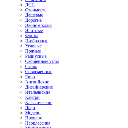
ДСП
Стоимость
Дешевые
Дорогие
Эконом-класс
Элитные
Форма
П-образные
Угловые
Прямые
Радиусные
Скошенные углы
Стиль
Современные
Евро
Английские
Дизайнерские
Итальянские
Кантри
Классические
Лофт
Модерн
Прованс
Неоклассика