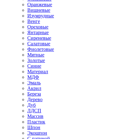
Оранжевые
Вишневые
Изумрудные
Венге
Ореховые
Янтарные
Сиреневые
Салатовые
Фиолетовые
Мятные
Золотые
Синие
Материал
МДФ
Эмаль
Акрил
Береза
Дерево
Дуб
ЛДСП
Массив
Пластик
Шпон
Экошпон
С патиной