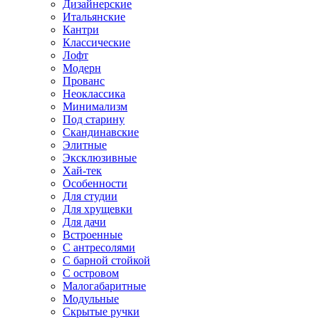
Дизайнерские
Итальянские
Кантри
Классические
Лофт
Модерн
Прованс
Неоклассика
Минимализм
Под старину
Скандинавские
Элитные
Эксклюзивные
Хай-тек
Особенности
Для студии
Для хрущевки
Для дачи
Встроенные
С антресолями
С барной стойкой
С островом
Малогабаритные
Модульные
Скрытые ручки