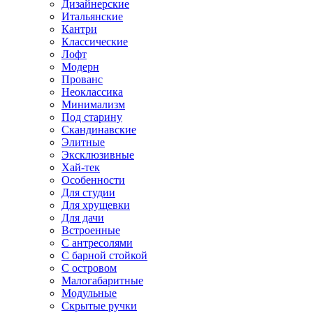
Дизайнерские
Итальянские
Кантри
Классические
Лофт
Модерн
Прованс
Неоклассика
Минимализм
Под старину
Скандинавские
Элитные
Эксклюзивные
Хай-тек
Особенности
Для студии
Для хрущевки
Для дачи
Встроенные
С антресолями
С барной стойкой
С островом
Малогабаритные
Модульные
Скрытые ручки