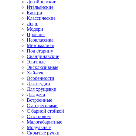
Дизайнерские
Итальянские
Кантри
Классические
Лофт
Модерн
Прованс
Неоклассика
Минимализм
Под старину
Скандинавские
Элитные
Эксклюзивные
Хай-тек
Особенности
Для студии
Для хрущевки
Для дачи
Встроенные
С антресолями
С барной стойкой
С островом
Малогабаритные
Модульные
Скрытые ручки