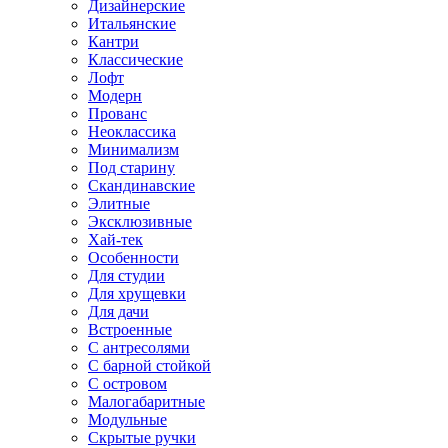
Дизайнерские
Итальянские
Кантри
Классические
Лофт
Модерн
Прованс
Неоклассика
Минимализм
Под старину
Скандинавские
Элитные
Эксклюзивные
Хай-тек
Особенности
Для студии
Для хрущевки
Для дачи
Встроенные
С антресолями
С барной стойкой
С островом
Малогабаритные
Модульные
Скрытые ручки