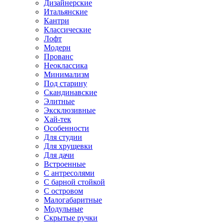
Дизайнерские
Итальянские
Кантри
Классические
Лофт
Модерн
Прованс
Неоклассика
Минимализм
Под старину
Скандинавские
Элитные
Эксклюзивные
Хай-тек
Особенности
Для студии
Для хрущевки
Для дачи
Встроенные
С антресолями
С барной стойкой
С островом
Малогабаритные
Модульные
Скрытые ручки