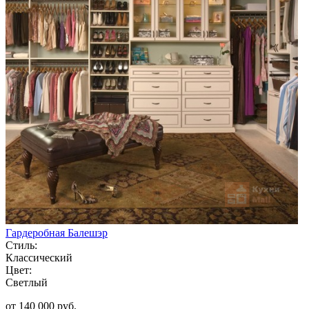
Гардеробная Балешэр
Стиль:
Классический
Цвет:
Светлый
от 140 000 руб.