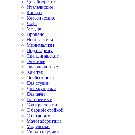
Дизайнерские
Итальянские
Кантри
Классические
Лофт
Модерн
Прованс
Неоклассика
Минимализм
Под старину
Скандинавские
Элитные
Эксклюзивные
Хай-тек
Особенности
Для студии
Для хрущевки
Для дачи
Встроенные
С антресолями
С барной стойкой
С островом
Малогабаритные
Модульные
Скрытые ручки