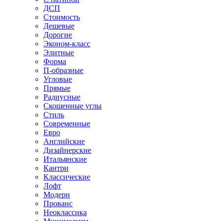
ДСП
Стоимость
Дешевые
Дорогие
Эконом-класс
Элитные
Форма
П-образные
Угловые
Прямые
Радиусные
Скошенные углы
Стиль
Современные
Евро
Английские
Дизайнерские
Итальянские
Кантри
Классические
Лофт
Модерн
Прованс
Неоклассика