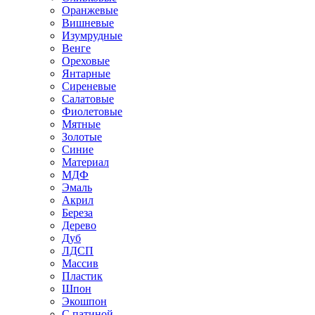
Оранжевые
Вишневые
Изумрудные
Венге
Ореховые
Янтарные
Сиреневые
Салатовые
Фиолетовые
Мятные
Золотые
Синие
Материал
МДФ
Эмаль
Акрил
Береза
Дерево
Дуб
ЛДСП
Массив
Пластик
Шпон
Экошпон
С патиной