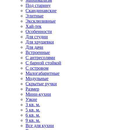
Минимализм
Под старину
Скандинавские
Элитные
Эксклюзивные
Хай-тек
Особенности
Для студии
Для хрущевки
Для дачи
Встроенные
С антресолями
С барной стойкой
С островом
Малогабаритные
Модульные
Скрытые ручки
Размер
Мини-кухни
Узкие
3 кв. м.
5 кв. м.
6 кв. м.
9 кв. м.
Все для кухни