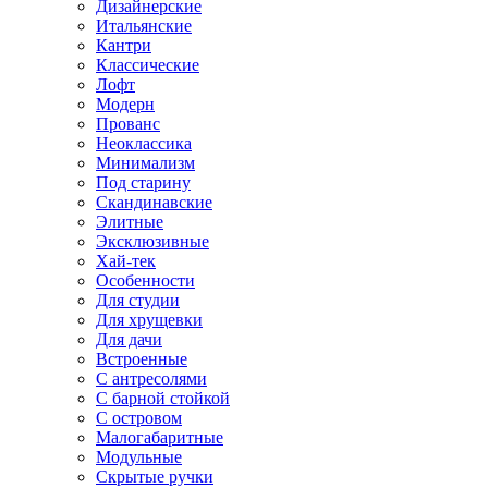
Дизайнерские
Итальянские
Кантри
Классические
Лофт
Модерн
Прованс
Неоклассика
Минимализм
Под старину
Скандинавские
Элитные
Эксклюзивные
Хай-тек
Особенности
Для студии
Для хрущевки
Для дачи
Встроенные
С антресолями
С барной стойкой
С островом
Малогабаритные
Модульные
Скрытые ручки