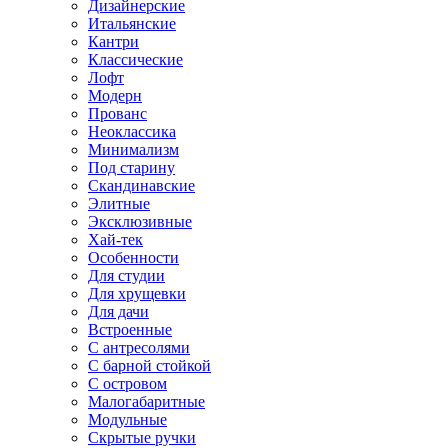
Дизайнерские
Итальянские
Кантри
Классические
Лофт
Модерн
Прованс
Неоклассика
Минимализм
Под старину
Скандинавские
Элитные
Эксклюзивные
Хай-тек
Особенности
Для студии
Для хрущевки
Для дачи
Встроенные
С антресолями
С барной стойкой
С островом
Малогабаритные
Модульные
Скрытые ручки