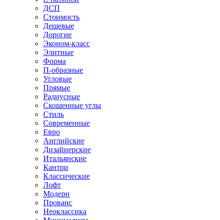
ДСП
Стоимость
Дешевые
Дорогие
Эконом-класс
Элитные
Форма
П-образные
Угловые
Прямые
Радиусные
Скошенные углы
Стиль
Современные
Евро
Английские
Дизайнерские
Итальянские
Кантри
Классические
Лофт
Модерн
Прованс
Неоклассика