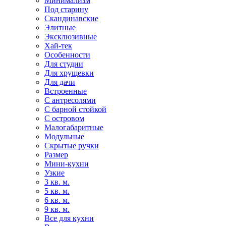
Минимализм
Под старину
Скандинавские
Элитные
Эксклюзивные
Хай-тек
Особенности
Для студии
Для хрущевки
Для дачи
Встроенные
С антресолями
С барной стойкой
С островом
Малогабаритные
Модульные
Скрытые ручки
Размер
Мини-кухни
Узкие
3 кв. м.
5 кв. м.
6 кв. м.
9 кв. м.
Все для кухни