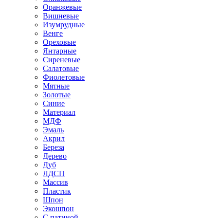
Оранжевые
Вишневые
Изумрудные
Венге
Ореховые
Янтарные
Сиреневые
Салатовые
Фиолетовые
Мятные
Золотые
Синие
Материал
МДФ
Эмаль
Акрил
Береза
Дерево
Дуб
ЛДСП
Массив
Пластик
Шпон
Экошпон
С патиной