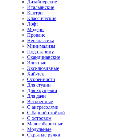
Дизайнерские
Итальянские
Кантри
Классические
Лофт
Модерн
Прованс
Неоклассика
Минимализм
Под старину
Скандинавские
Элитные
Эксклюзивные
Хай-тек
Особенности
Для студии
Для хрущевки
Для дачи
Встроенные
С антресолями
С барной стойкой
С островом
Малогабаритные
Модульные
Скрытые ручки