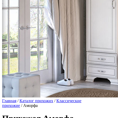
Главная
/
Каталог прихожих
/
Классические
прихожие
/ Аморфа